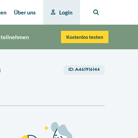
ten
Über uns
Login
 teilnehmen
Kostenlos testen
n
ID:
A461916144