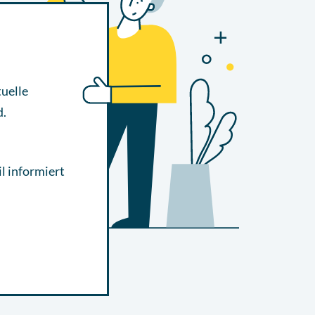
uelle
d.
l informiert