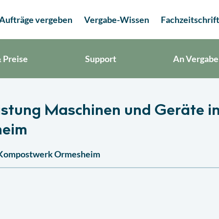
Aufträge vergeben
Vergabe-Wissen
Fachzeitschrif
 Preise
Support
An Vergabe
istung Maschinen und Geräte i
heim
as Kompostwerk Ormesheim