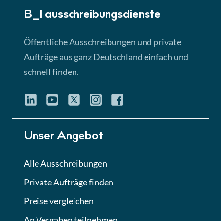
B_I ausschreibungs­dienste
Lektion 3
EU-Ausschreibungen
Öffentliche Ausschreibungen und private
► 4:31 Min
Aufträge aus ganz Deutschland einfach und
schnell finden.
Lektion 4
Mini-Quiz
Quiz
Lektion 5
Unser Angebot
Eignung im Vergabeverfahren
► 3:18 Min
Alle Ausschreibungen
Private Aufträge finden
Lektion 6
Abgabe von Angeboten
Preise vergleichen
Lektion
An Vergaben teilnehmen