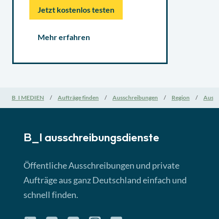
Jetzt kostenlos testen
Mehr erfahren
B_I MEDIEN
Aufträge finden
Ausschreibungen
Region
Aussc
B_I ausschreibungs­dienste
Öffentliche Ausschreibungen und private
Aufträge aus ganz Deutschland einfach und
schnell finden.