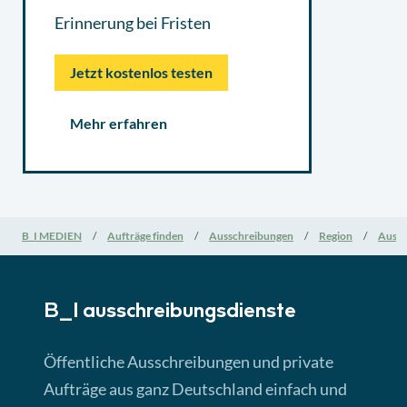
Erinnerung bei Fristen
Jetzt kostenlos testen
Mehr erfahren
B_I MEDIEN
Aufträge finden
Ausschreibungen
Region
Aussc
B_I ausschreibungs­dienste
Öffentliche Ausschreibungen und private
Aufträge aus ganz Deutschland einfach und