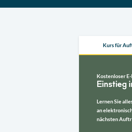
Kurs für Au
Kostenloser E-
Einstieg 
Lernen Sie alle
an elektronisc
nächsten Auftr