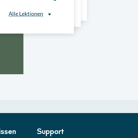
ns
Alle Lektionen
Alle Lektionen
ntliche Ausschreibungen
► 2:30 Min
onale Verfahrensarten
► 5:18 Min
usschreibungen
► 4:31 Min
-Quiz
Quiz
ung im Vergabeverfahren
► 3:18 Min
be von Angeboten
Lektion
ssen
Support