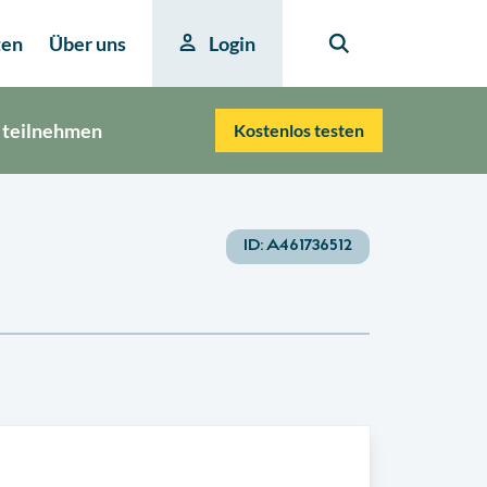
ten
Über uns
Login
 teilnehmen
Kostenlos testen
ID:
A461736512