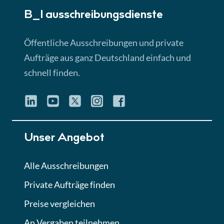
B_I ausschreibungs­dienste
Lektion 3
EU-Ausschreibungen
Öffentliche Ausschreibungen und private
► 4:31 Min
Aufträge aus ganz Deutschland einfach und
schnell finden.
Lektion 4
Mini-Quiz
Quiz
Lektion 5
Unser Angebot
Eignung im Vergabeverfahren
► 3:18 Min
Alle Ausschreibungen
Private Aufträge finden
Lektion 6
Abgabe von Angeboten
Preise vergleichen
Lektion
An Vergaben teilnehmen