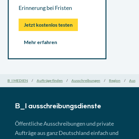
Erinnerung bei Fristen
Jetzt kostenlos testen
Mehr erfahren
B_I MEDIEN
Aufträge finden
Ausschreibungen
Region
Aussc
B_I ausschreibungs­dienste
Öffentliche Ausschreibungen und private
Aufträge aus ganz Deutschland einfach und