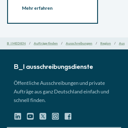
Mehr erfahren
B_I MEDIEN
Aufträge finden
Ausschreibungen
Region
Aussc
B_I ausschreibungs­dienste
Öffentliche Ausschreibungen und private
Aufträge aus ganz Deutschland einfach und
schnell finden.