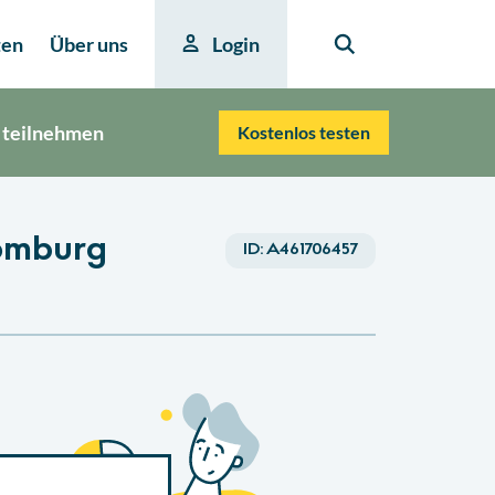
ten
Über uns
Login
 teilnehmen
Kostenlos testen
omburg
ID:
A461706457