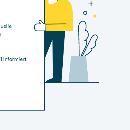
uelle
d.
l informiert