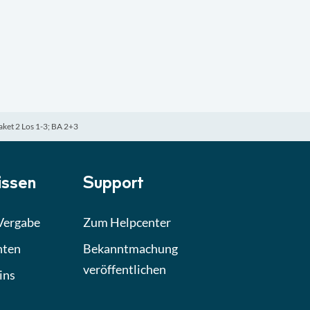
ket 2 Los 1-3; BA 2+3
ssen
Support
 Vergabe
Zum Helpcenter
hten
Bekanntmachung
veröffentlichen
ins