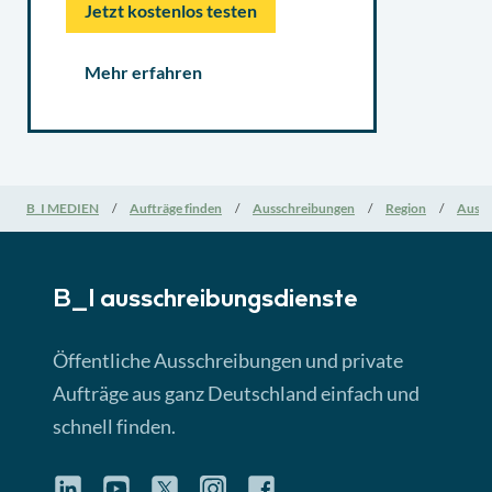
Jetzt kostenlos testen
Mehr erfahren
B_I MEDIEN
Aufträge finden
Ausschreibungen
Region
Aussc
B_I ausschreibungs­dienste
Öffentliche Ausschreibungen und private
Aufträge aus ganz Deutschland einfach und
schnell finden.