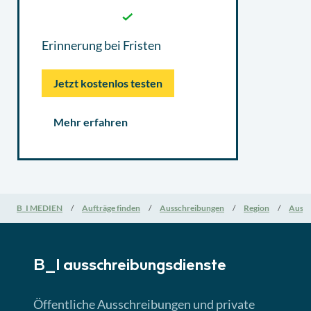
Erinnerung bei Fristen
Jetzt kostenlos testen
Mehr erfahren
B_I MEDIEN
Aufträge finden
Ausschreibungen
Region
Aussc
B_I ausschreibungs­dienste
Öffentliche Ausschreibungen und private