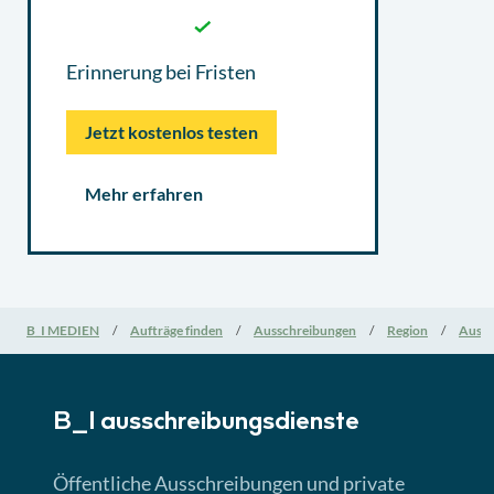
Erinnerung bei Fristen
Jetzt kostenlos testen
Mehr erfahren
B_I MEDIEN
Aufträge finden
Ausschreibungen
Region
Aussc
B_I ausschreibungs­dienste
Öffentliche Ausschreibungen und private