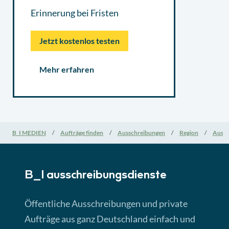
Erinnerung bei Fristen
Jetzt kostenlos testen
Mehr erfahren
B_I MEDIEN
Aufträge finden
Ausschreibungen
Region
Aussc
B_I ausschreibungs­dienste
Öffentliche Ausschreibungen und private
Aufträge aus ganz Deutschland einfach und