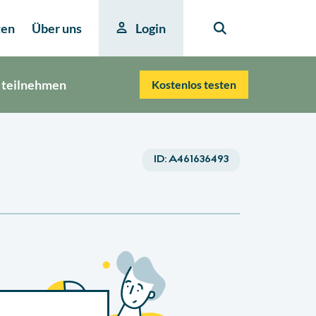
ten
Über uns
Login
 teilnehmen
Kostenlos testen
ID:
A461636493