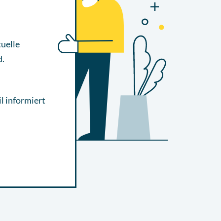
uelle
d.
l informiert