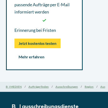
passende Aufträge per E-Mail
informiert werden
Erinnerung bei Fristen
Jetzt kostenlos testen
Mehr erfahren
B_I MEDIEN
Aufträge finden
Ausschreibungen
Region
Aussc
B_I ausschreibungs­dienste